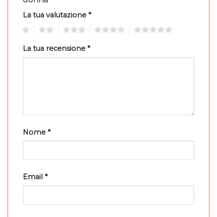
La tua valutazione
*
1
2
3
4
5
La tua recensione
*
Nome
*
Email
*